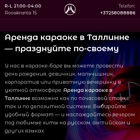
R-L 21:00-04:00
Telefon:
Roosikrantsi 15
+37258088886
Аренда караоке в Таллинне
— празднуйте по-своему
У нас в караоке-баре вы можете провести
день рождения, девичник, мальчишник,
корпоратив или приватную вечеринку в
уютной атмосфере.
Аренда караоке в
Таллинне
возможна как по почасовой ставке,
так и по депозитной системе. Выбирайте
удобный формат — и наслаждайтесь вечером
под любимые хиты на русском, английском и
других языках.